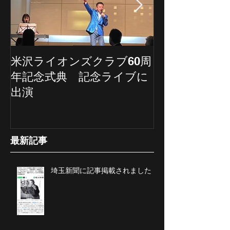
米沢ライオンズクラブ60周
埼玉新聞の記
年記念式典 記念ライブに
ていただきま
出演
最新記事
埼玉新聞に記事掲載されました