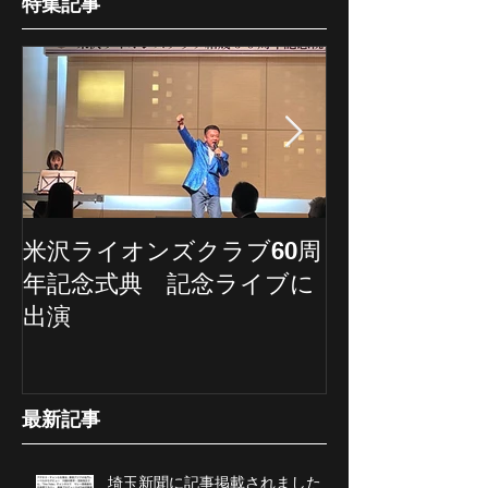
特集記事
米沢ライオンズクラブ60周
埼玉新聞の記
年記念式典 記念ライブに
ていただきま
出演
最新記事
埼玉新聞に記事掲載されました