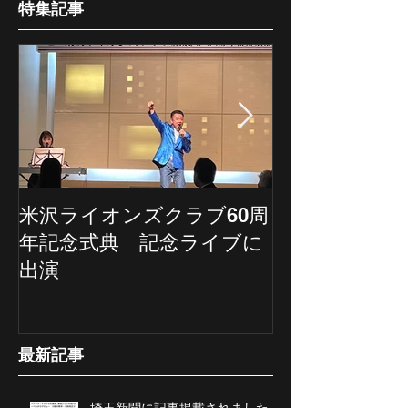
特集記事
米沢ライオンズクラブ60周
埼玉新聞の記
年記念式典 記念ライブに
ていただきま
出演
最新記事