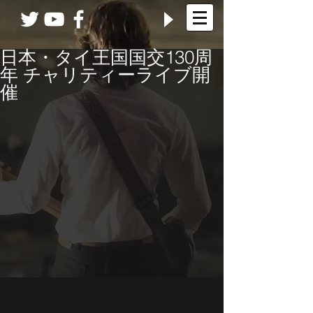
日本・タイ王国国交130周
年 チャリティーライブ開
催