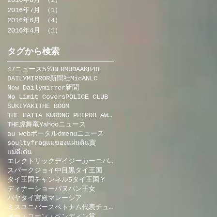
2016年8月
（2）
2件の記事
2016年7月
（1）
1件の記事
2016年6月
（4）
4件の記事
2016年4月
（1）
1件の記事
タグから検索
47ニュース
5％BERMUDA
AKB48
DAILYMIRROR新聞社
MicA
NLC
New Dailymirror新聞
No Limit Covers
POLICE CLUB
SUKIYAKI
THE BOOM
THE HATTA KURONG PHIPOB AWARDS
THE虎舞竜
Yahooニュース
au webポータル
dmenuニュース
soultyfrog
แม่ของแผ่นดิน賞
แม่ดีเด่น
エレクトリックデイジーカーニバル（EDC）
スパークジョイ中目黒
タイ王国
タイ王国チャンネル5
タイ王国￥
ディナーショー
パヌパン王女
パヤタイ宮殿
マレーシア
ミスユニバースベトナム代表チュオン・ティ・マイ
メー・コーン・ペンディン賞