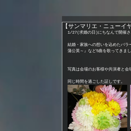
【サンマリエ・ニューイヤ
1/27(求婚の日)にちなんで開
結婚・家族への想いを込めたバラ
蒲公英～』など5曲を歌ってきま
写真は会場のお客様や共演者と会
同じ時間を過ごした証しです。