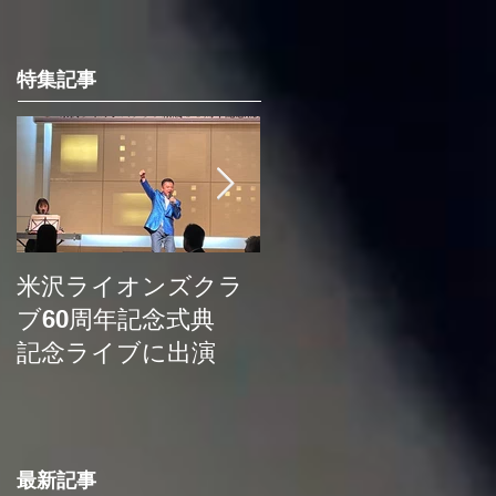
特集記事
米沢ライオンズクラ
埼玉新聞の記事に取
ブ60周年記念式典
り上げていただきま
記念ライブに出演
した
最新記事