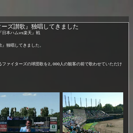
ターズ讃歌』独唱してきました
日本ハムvs楽天』戦
歌』独唱してきました。
ファイターズの球団歌を2,000人の観客の前で歌わせていただけ