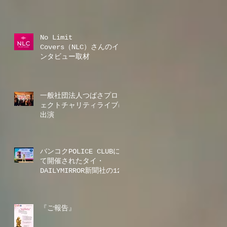
No Limit
Covers（NLC）さんのイ
ンタビュー取材
一般社団法人つばさプロジ
ェクトチャリティライブに
出演
バンコクPOLICE CLUBに
て開催されたタイ・
DAILYMIRROR新聞社の12
周年記念ディナーショーに
出演
『ご報告』