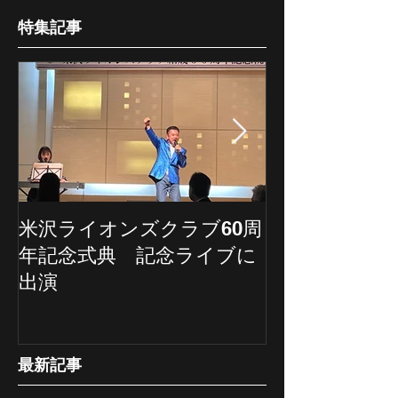
特集記事
米沢ライオンズクラブ60周
埼玉新聞の記
年記念式典 記念ライブに
ていただきま
出演
最新記事