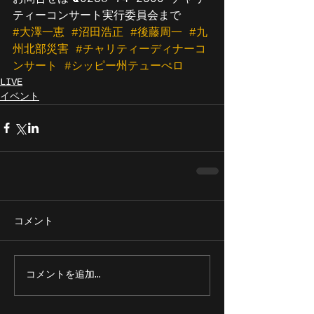
ティーコンサート実行委員会まで
#大澤一恵
#沼田浩正
#後藤周一
#九
州北部災害
#チャリティーディナーコ
ンサート
#シッピー州テューぺロ
LIVE
イベント
コメント
コメントを追加…