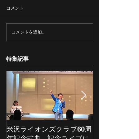
コメント
コメントを追加…
特集記事
米沢ライオンズクラブ60周
埼玉新聞の記
年記念式典 記念ライブに
ていただきま