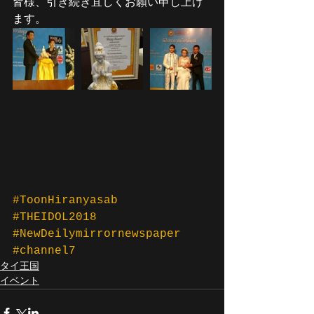
皆様、引き続き宜しくお願い申し上げ
ます。
#ToonHiranyasab
#THEIDOL2018
#NewDeilymirrornewspaper
#channel7
タイ王国
イベント