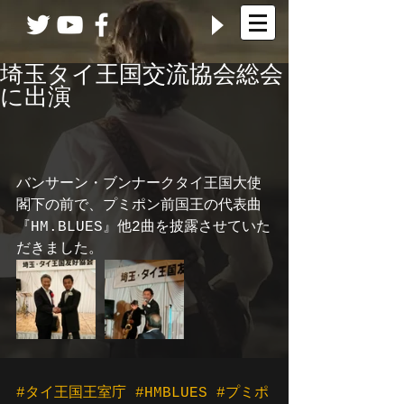
埼玉タイ王国交流協会総会
に出演
バンサーン・ブンナークタイ王国大使
閣下の前で、プミポン前国王の代表曲
『HM.BLUES』他2曲を披露させていた
だきました。
#タイ王国王室庁
#HMBLUES
#プミポ