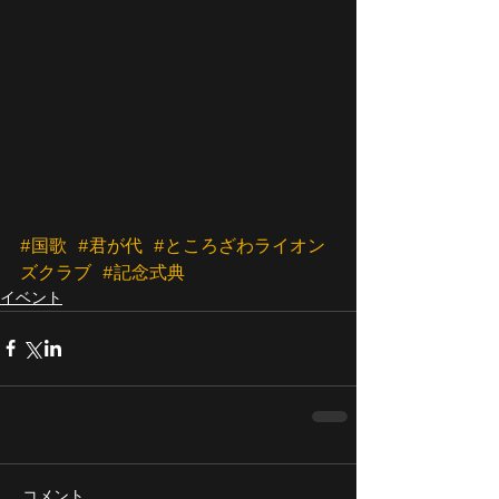
#国歌
#君が代
#ところざわライオン
ズクラブ
#記念式典
イベント
コメント