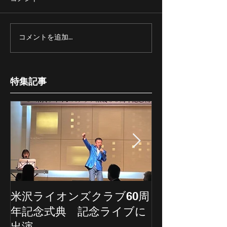
コメントを追加…
特集記事
米沢ライオンズクラブ60周
埼玉新聞の記
年記念式典 記念ライブに
ていただきま
出演