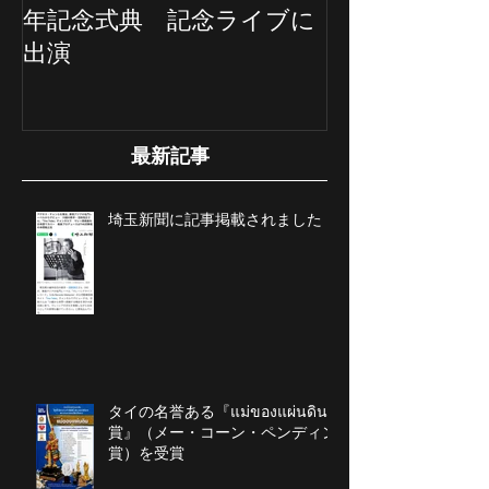
米沢ライオンズクラブ60周
埼玉新聞の記
年記念式典 記念ライブに
ていただきま
出演
最新記事
埼玉新聞に記事掲載されました
タイの名誉ある『แม่ของแผ่นดิน
賞』（メー・コーン・ペンディン