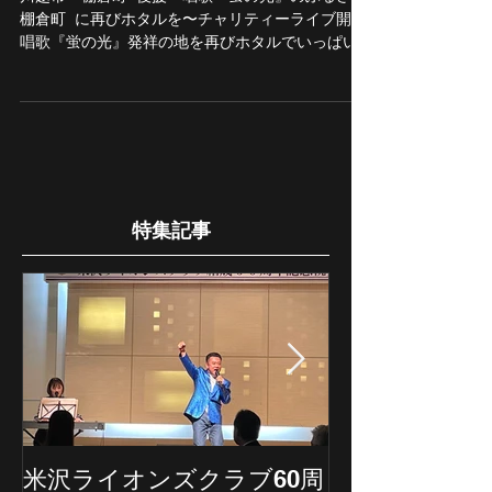
迫力満点棚倉町チャリティーライブ
川越市・棚倉町 後援～唱歌『蛍の光』のふるさと
棚倉町 に再びホタルを〜チャリティーライブ開催
唱歌『蛍の光』発祥の地を再びホタルでいっぱい
にしたいという 願いを込めて友好都市川越でチャ
リティーライブを開催。 出演は他に小江戸川越観
光大使のアイドル川越CLEAR’Sさんと...
特集記事