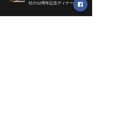
バンコクPOLICE CLUBにて開催
されたタイ・DAILYMIRROR新聞
社の12周年記念ディナーショーに
出演
『ご報告』
米沢ライオンズクラブ60周年記念
式典 記念ライブに出演
埼玉新聞の記事に取り上げていた