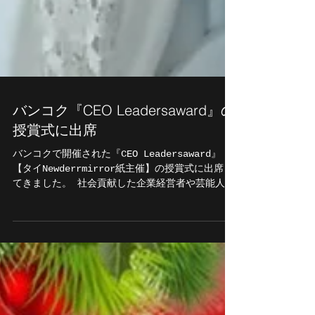
バンコク『CEO Leadersaward』の
授賞式に出席
バンコクで開催された『CEO Leadersaward』
【タイNewderrmirror紙主催】の授賞式に出席し
てきました。 社会貢献した企業経営者や芸能人、
文化人などを表彰するアワードです。 今年の受賞
者はカンボジア王国のシスワットクスナマリ・ラ
タナ王女など約200...