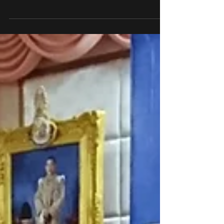
気女優Zara zya(ザラ・ジア)さんのテレビ番組
『Zara zya special live from Japan』に生
出演してきました。 人気女優さんとの共演、ちょ
っと照れましたがとてもいい経験になりました。
...