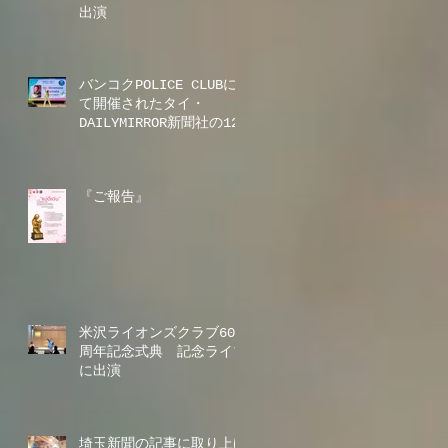
出演
バンコクPOLICE CLUBに
て開催されたタイ・
DAILYMIRROR新聞社の12
周年記念ディナーショーに
出演
『ご報告』
米沢ライオンズクラブ60
周年記念式典 記念ライブ
に出演
埼玉新聞の記事に取り上げ