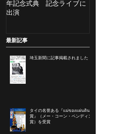
年記念式典 記念ライブに
ていただきま
出演
最新記事
埼玉新聞に記事掲載されました
タイの名誉ある『แม่ของแผ่นดิน
賞』（メー・コーン・ペンディン
賞）を受賞