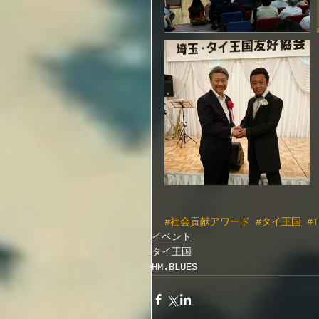
#社会貢献アワード
#タイ王国
#
イベント
タイ王国
HM.BLUES