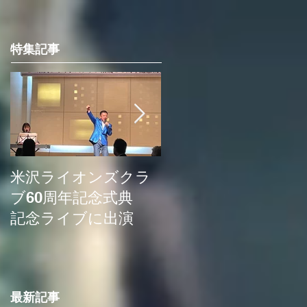
特集記事
米沢ライオンズクラ
埼玉新聞の記事に取
ブ60周年記念式典
り上げていただきま
記念ライブに出演
した
最新記事