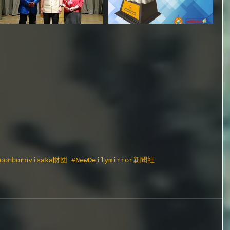
Toonbornvisaka財団
#NewDeilymirror新聞社