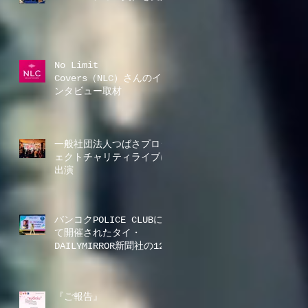
No Limit
Covers（NLC）さんのイ
ンタビュー取材
一般社団法人つばさプロジ
ェクトチャリティライブに
出演
バンコクPOLICE CLUBに
て開催されたタイ・
DAILYMIRROR新聞社の12
周年記念ディナーショーに
出演
『ご報告』