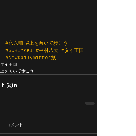
#永六輔
#上を向いて歩こう
#SUKIYAKI
#中村八大
#タイ王国
#NewDailymirror紙
タイ王国
上を向いて歩こう
コメント