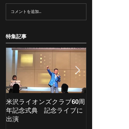
コメントを追加…
特集記事
米沢ライオンズクラブ60周
埼玉新聞の記
年記念式典 記念ライブに
ていただきま
出演