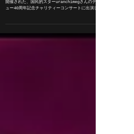
モンゴル最大のコンサート会場
『UB.palace』に出演。
モンゴル最大のコンサート会場『UB.palace』で
開催された、国民的スターuranchimegさんのデビ
ュー40周年記念チャリティーコンサートに出演し
ました。 無数のカクテル光線が飛び交う中で最高
のパフォーマンスを発揮する事ができました。
...