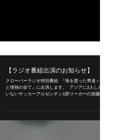
【ラジオ番組出演のお知らせ】
クローバーラジオ特別番組 『海を渡った男達～夢
と情熱の全て』に出演します。 アジアに2人しか
いないサッカーアルゼンチン1部リーガーの加藤友
介氏【現シェイクジャマル】・元ボストンレッド
ソックスの川畑健一郎氏と3人で、海外での体験談
や苦労、夢などについて熱く語り合ってきまし...